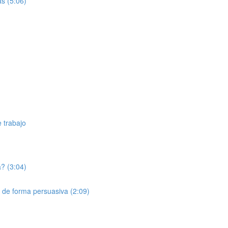
as (5:06)
 trabajo
? (3:04)
 de forma persuasiva (2:09)