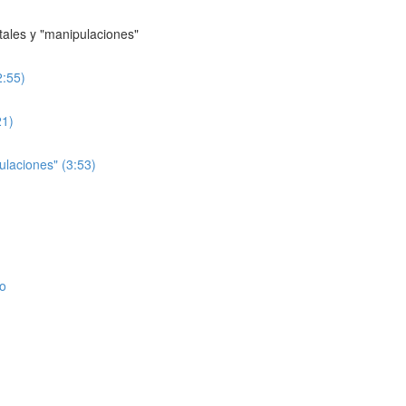
tales y "manipulaciones"
2:55)
21)
laciones" (3:53)
jo