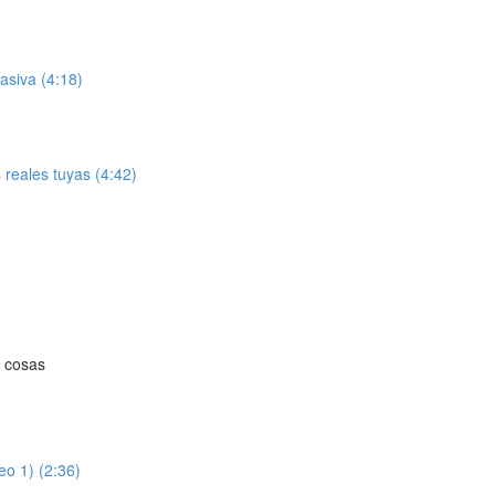
asiva (4:18)
 reales tuyas (4:42)
s cosas
o 1) (2:36)