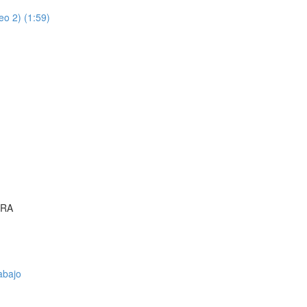
o 2) (1:59)
ORA
abajo