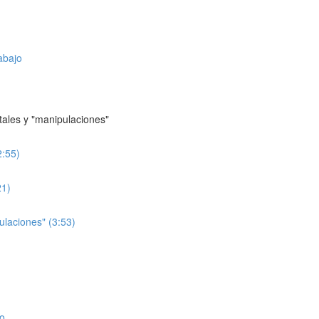
abajo
tales y "manipulaciones"
2:55)
21)
laciones" (3:53)
jo