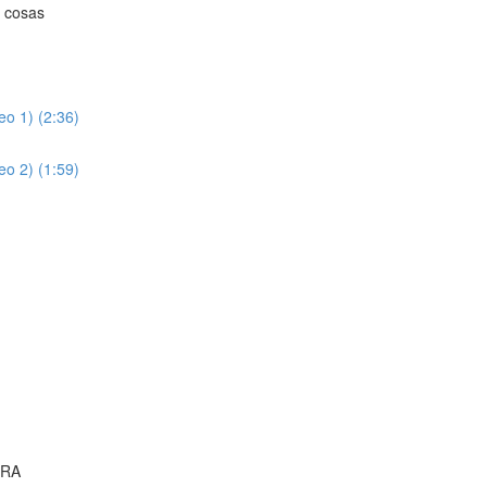
s cosas
o 1) (2:36)
o 2) (1:59)
ORA